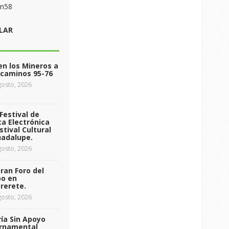
on58
LAR
n los Mineros a
ecaminos 95-76
osto, 2026
Festival de
a Electrónica
stival Cultural
uadalupe.
osto, 2026
ran Foro del
o en
rerete.
osto, 2026
ía Sin Apoyo
rnamental