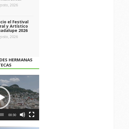
osto, 2026
icio el Festival
ral y Artístico
uadalupe 2026
osto, 2026
ADES HERMANAS
TECAS
00:30