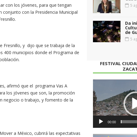
r con los jóvenes, para que tengan
5 ag
n conjunto con la Presidencia Municipal
resnillo.
Da in
Cultu
de G
5 ag
 Fresnillo, y dijo que se trabaja de la
os 400 municipios donde el Programa de
población.
FESTIVAL CIUD
ZACA
Reproductor
des, afirmó que el programa Vas A
de
para los jóvenes que son, la promoción
vídeo
un negocio o trabajo, y fomento de la
00:00
Mover a México, cubrirá las expectativas