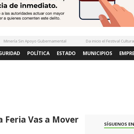
inería Sin Apoyo Gubernamental
Da inicio el Festival Cultural 
GURIDAD
POLÍTICA
ESTADO
MUNICIPIOS
EMPR
a Feria Vas a Mover
SÍGUENOS EN