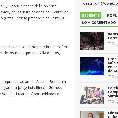
Tweets por @Conexi
cial, y Oportunidades del Gobierno
éxico, en las instalaciones del Centro de
RECIENTE
POPU
lo (Cbtis), con la presencia de 2 mil 200
LO + COMENTADO
Vence
Corr
5 ag
endencias de Gobierno para brindar oferta
 de los municipios de Villa de Cos,
Gran 
Músic
en Fe
de G
5 ag
en representación del Alcalde Benjamín
programa a Jorge Luis Rincón Gómez,
Celeb
Camp
 Verdín, titular de Oportunidades en
Somb
5 ag
Miner
Gube