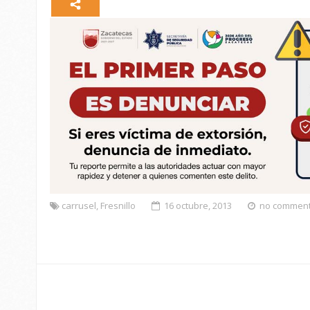
carrusel
,
Fresnillo
16 octubre, 2013
no commen