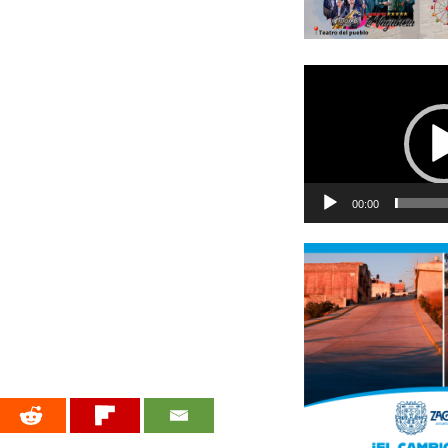
Reproductor
de
vídeo
00:00