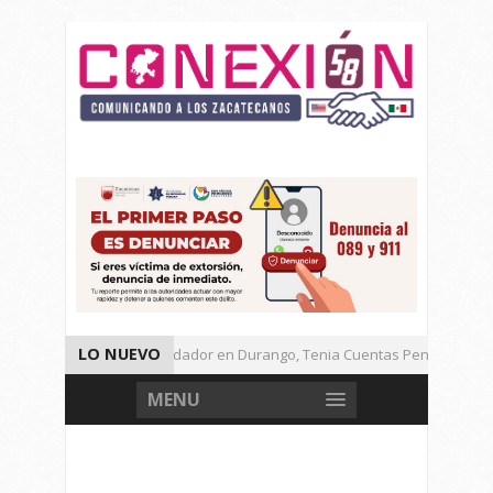
LO NUEVO
Detienen a Defraudador en Durango, Tenia Cuentas Pendientes en 
Presenta Presidenta Sheinbaum, 10 Acciones Para Explotación de G
MENU