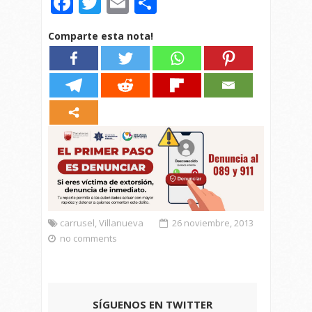
Facebook
Twitter
Email
Compartir
Comparte esta nota!
carrusel
,
Villanueva
26 noviembre, 2013
no comments
SÍGUENOS EN TWITTER