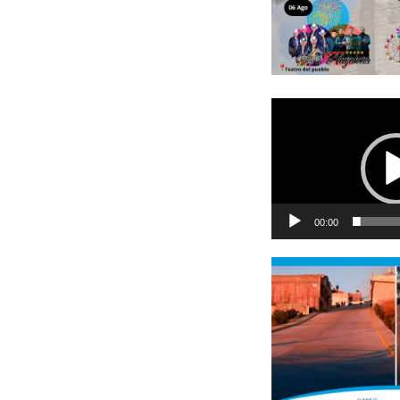
Reproductor
de
vídeo
00:00