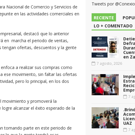
Tweets por @Conexi
ara Nacional de Comercio y Servicios de
unte en las actividades comerciales en
RECIENTE
POPU
LO + COMENTADO
mpresarial, destacó que lo anterior
Deti
rá en marcha el periodo de ventas,
Defr
 tengan ofertas, descuentos y la gente
Dura
Cuen
en Za
7 agosto, 2026
 enfoca a realizar sus compras como
a ese movimiento, sin faltar las ofertas
Impl
Estra
ividad, pero lo principal, en los dos
Recic
Empr
7 ag
 el movimiento y promoverá la
logre alcanzar el éxito esperado de la
.Brin
Acom
Licen
UAZ
án tomando parte en este periodo de
7 ag
por lo que la gente tendrá esas