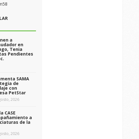
on58
LAR
enen a
audador en
ngo, Tenia
tas Pendientes
c.
ementa SAMA
tegia de
laje con
esa PetStar
osto, 2026
da CASE
pañamiento a
ciaturas de la
osto, 2026