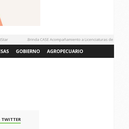
ar
.Brinda CASE Acompañamiento a Licenciaturas de la UAZ
ESAS
GOBIERNO
AGROPECUARIO
 TWITTER