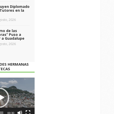
luyen Diplomado
Tutores en la
osto, 2026
tmo de las
ras” Puso a
r a Guadalupe
osto, 2026
ADES HERMANAS
TECAS
00:30