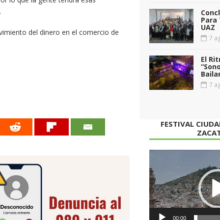
.
Conc
Para 
UAZ
vimiento del dinero en el comercio de
7 ag
El Ri
“Sono
Baila
7 ag
FESTIVAL CIUD
ZACA
Reproductor
de
vídeo
00:00