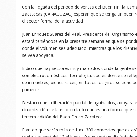
Con la llegada del periodo de ventas del Buen Fin, la Cám
Zacatecas (CANACOZAC) esperan que se tenga un buen rep
el sector formal de la actividad.
Juan Enríquez Suarez del Real, Presidente del Organismo e
estará teniéndose en la presente semana en que se pond
donde el volumen sea adecuado, mientras que los clientes
se vea apoyada.
Indico que hay sectores muy marcados donde la gente se
son electrodomésticos, tecnología, que es donde se reflej
de inmuebles, bienes raíces, en todos los giros se tiene act
primeros.
Destaco que la liberación parcial de aguinaldos, apoyara
dinamización de la economía, lo que es una forma que se 
tercera edición del Buen Fin en Zacateca.
Planteo que serán más de 1 mil 300 comercios que estar
venta que será del 13 al lunes 19 que será un dia feriado 