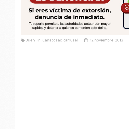
Buen Fin
,
Canacozac
,
carrusel
12 noviembre, 2013