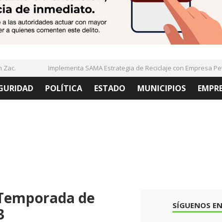
c.
Implementa SAMA Estrategia de Reciclaje con Empresa PetSt
GURIDAD
POLÍTICA
ESTADO
MUNICIPIOS
EMPR
Temporada de
SÍGUENOS EN
3