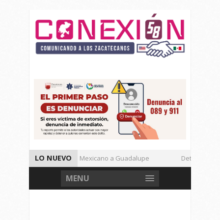
LO NUEVO
Enamora el Regional Mexicano a Guadalupe
Detienen a Def
Autoridades de Seguridad Dan Avances de Operación Rastrillo.
MENU