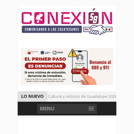
LO NUEVO
Da inicio el Festival Cultural y Artístico de Guadalupe 2026
Muere Agresor, Detienen a Dos Menores en Joaquín Amaro.
MENU