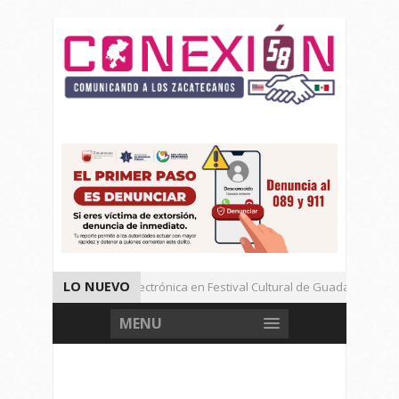
LO NUEVO
n Festival de Música Electrónica en Festival Cultural de Guadalupe.
onstrucción de Centros de México Imparable.
Docente de la UAZ P
MENU