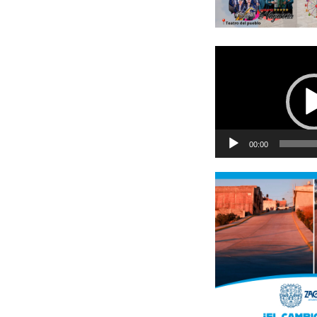
Reproductor
de
vídeo
00:00