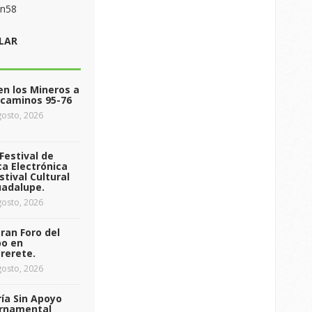
on58
LAR
n los Mineros a
ecaminos 95-76
osto, 2026
Festival de
a Electrónica
stival Cultural
uadalupe.
osto, 2026
ran Foro del
o en
rerete.
osto, 2026
ía Sin Apoyo
rnamental