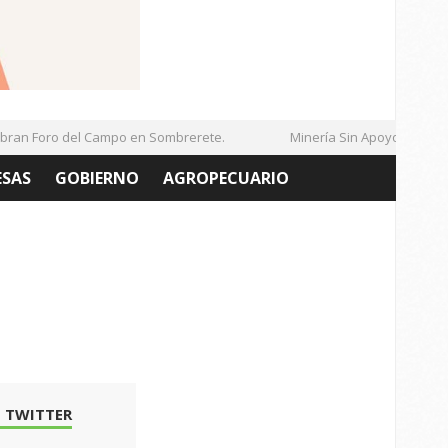
n Foro del Campo en Sombrerete.
Minería Sin Apoyo Gubernam
ESAS
GOBIERNO
AGROPECUARIO
 TWITTER