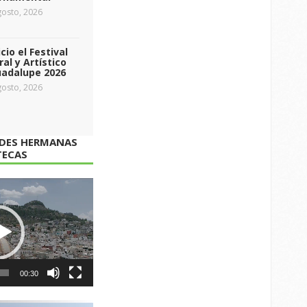
osto, 2026
icio el Festival
ral y Artístico
uadalupe 2026
osto, 2026
ADES HERMANAS
TECAS
00:30