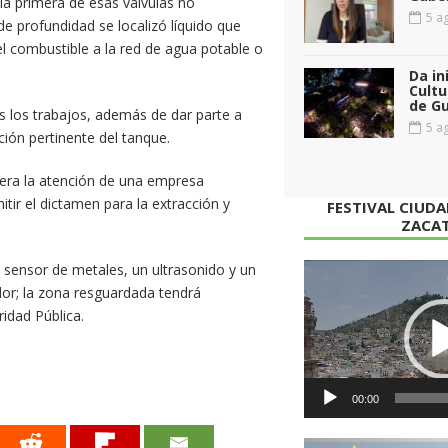
la primera de esas válvulas no
5 ag
e profundidad se localizó líquido que
el combustible a la red de agua potable o
Da in
Cultu
de G
os los trabajos, además de dar parte a
5 ag
ción pertinente del tanque.
pera la atención de una empresa
ir el dictamen para la extracción y
FESTIVAL CIUD
ZACA
 sensor de metales, un ultrasonido y un
Reproductor
dor; la zona resguardada tendrá
de
idad Pública.
vídeo
00:00