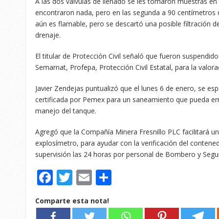
A las dos válvulas de llenado se les tomaron muestras en 
encontraron nada, pero en las segunda a 90 centímetros d
aún es flamable, pero se descartó una posible filtración d
drenaje.
El titular de Protección Civil señaló que fueron suspendid
Semarnat, Profepa, Protección Civil Estatal, para la valora
Javier Zendejas puntualizó que el lunes 6 de enero, se es
certificada por Pemex para un saneamiento que pueda emit
manejo del tanque.
Agregó que la Compañía Minera Fresnillo PLC facilitará un
explosímetro, para ayudar con la verificación del contene
supervisión las 24 horas por personal de Bombero y Segur
Facebook
Twitter
Email
Compartir
Comparte esta nota!