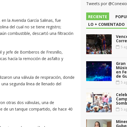
Tweets por @Conexi
RECIENTE
POPU
 en la Avenida García Salinas, fue
LO + COMENTADO
ina del cual no se tiene registro;
 aún combustible, descartó una filtración
Vence
Corr
5 ag
il y jefe de Bomberos de Fresnillo,
cas hacía la remoción de asfalto y
Gran 
Músic
en Fe
de G
alizaron una válvula de respiración, donde
5 ag
 una segunda línea de llenado del
Celeb
Camp
on otras dos válvulas, una de
Somb
rate de un tanque compartido, de hace 40
5 ag
Miner
Gube