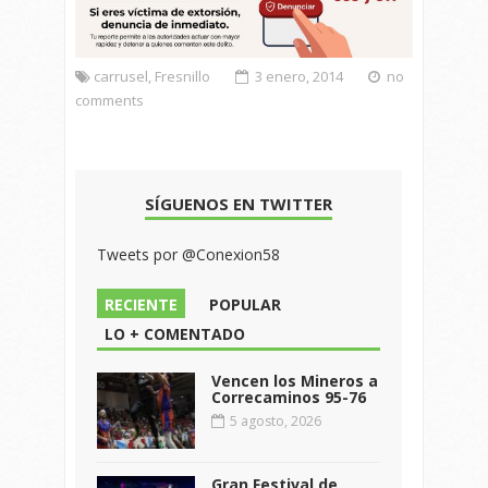
carrusel
,
Fresnillo
3 enero, 2014
no
comments
SÍGUENOS EN TWITTER
Tweets por @Conexion58
RECIENTE
POPULAR
LO + COMENTADO
Vencen los Mineros a
Correcaminos 95-76
5 agosto, 2026
Gran Festival de