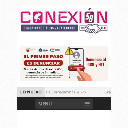
LO NUEVO
Vencen los Mineros a Correcaminos 95-76
Gran Festival d
Inicia TSJEZ Sesiones Ordinarias
Inicia SICT Construcción
MENU