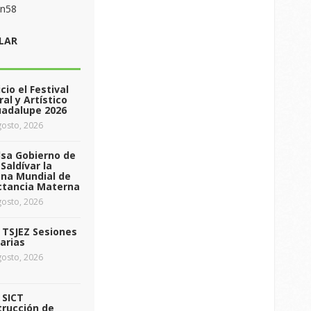
on58
LAR
icio el Festival
ral y Artístico
uadalupe 2026
osto, 2026
sa Gobierno de
Saldívar la
na Mundial de
ctancia Materna
osto, 2026
a TSJEZ Sesiones
arias
osto, 2026
a SICT
rucción de