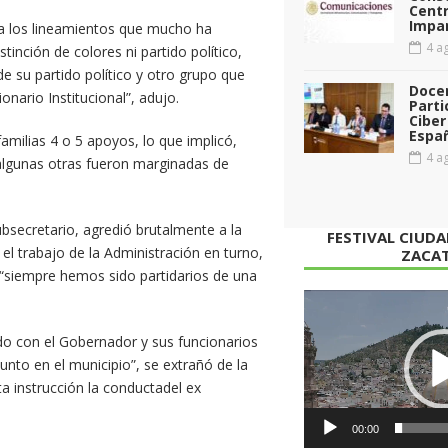
Cent
Impar
a los lineamientos que mucho ha
4 ag
inción de colores ni partido político,
de su partido político y otro grupo que
Doce
onario Institucional”, adujo.
Parti
Ciber
Espa
milias 4 o 5 apoyos, lo que implicó,
4 ag
algunas otras fueron marginadas de
ubsecretario, agredió brutalmente a la
FESTIVAL CIUD
l trabajo de la Administración en turno,
ZACA
 “siempre hemos sido partidarios de una
Reproductor
de
o con el Gobernador y sus funcionarios
vídeo
unto en el municipio”, se extrañó de la
ta instrucción la conductadel ex
00:00