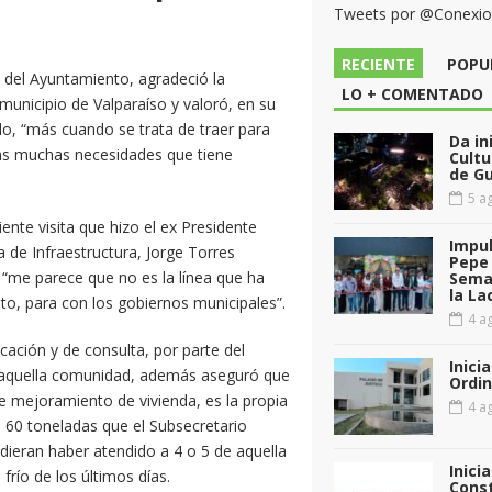
Tweets por @Conexi
RECIENTE
POPU
io del Ayuntamiento, agradeció la
LO + COMENTADO
municipio de Valparaíso y valoró, en su
do, “más cuando se trata de traer para
Da in
las muchas necesidades que tiene
Cultu
de G
5 ag
ente visita que hizo el ex Presidente
Impul
a de Infraestructura, Jorge Torres
Pepe 
ó “me parece que no es la línea que ha
Sema
la La
o, para con los gobiernos municipales”.
4 ag
cación y de consulta, por parte del
Inici
en aquella comunidad, además aseguró que
Ordin
e mejoramiento de vivienda, es la propia
4 ag
s 60 toneladas que el Subsecretario
dieran haber atendido a 4 o 5 de aquella
Inici
 frío de los últimos días.
Const