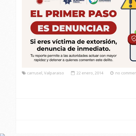
carrusel
,
Valparaiso
22 enero, 2014
no commen