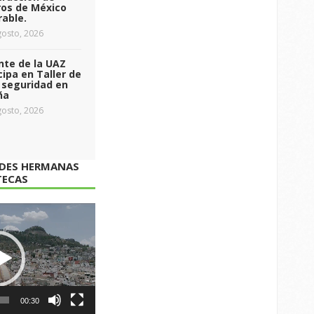
ros de México
able.
osto, 2026
nte de la UAZ
cipa en Taller de
 seguridad en
ña
osto, 2026
ADES HERMANAS
TECAS
00:30