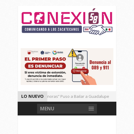
LO NUEVO
El Ritmo de las “Sonoras” Puso a Bailar a Guadalupe
Auto
Vencen los Mineros a Correcaminos 95-76
Gran Festival d
MENU