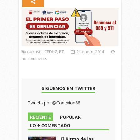
carrusel
,
CEDHZ
,
PT
21 enero, 2014
no comments
SÍGUENOS EN TWITTER
Tweets por @Conexion58
RECIENTE
POPULAR
LO + COMENTADO
El Ritmo de las