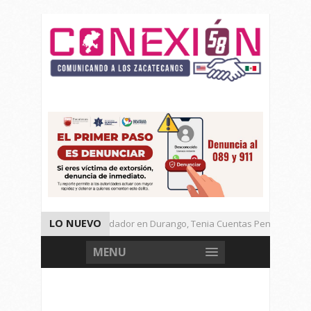
LO NUEVO
Detienen a Defraudador en Durango, Tenia Cuentas Pendientes en 
Presenta Presidenta Sheinbaum, 10 Acciones Para Explotación de G
MENU