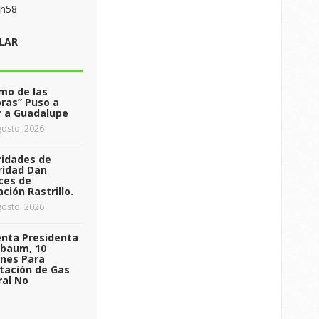
on58
LAR
tmo de las
ras” Puso a
r a Guadalupe
osto, 2026
ridades de
ridad Dan
ces de
ción Rastrillo.
osto, 2026
enta Presidenta
nbaum, 10
ones Para
tación de Gas
ral No