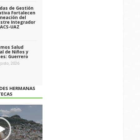
das de Gestión
tiva Fortalecen
aneación del
stre Integrador
 ACS-UAZ
emos Salud
l de Niños y
es: Guerrero
osto, 2026
ADES HERMANAS
TECAS