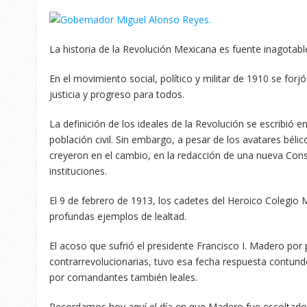
La historia de la Revolución Mexicana es fuente inagotabl
En el movimiento social, político y militar de 1910 se forjó
justicia y progreso para todos.
La definición de los ideales de la Revolución se escribió en
población civil. Sin embargo, a pesar de los avatares béli
creyeron en el cambio, en la redacción de una nueva Cons
instituciones.
El 9 de febrero de 1913, los cadetes del Heroico Colegio M
profundas ejemplos de lealtad.
El acoso que sufrió el presidente Francisco I. Madero por 
contrarrevolucionarias, tuvo esa fecha respuesta contunde
por comandantes también leales.
Recordamos hoy aquí el día en que Madero fue escoltado 