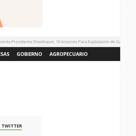
a Presidenta Sheinbaum, 10 Acciones Para Explotación de Gas Natural N
ESAS
GOBIERNO
AGROPECUARIO
 TWITTER