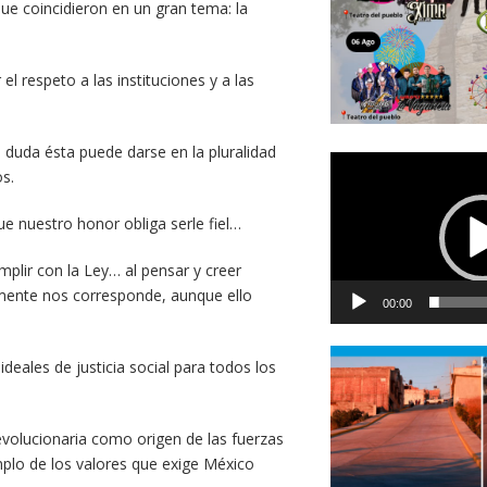
que coincidieron en un gran tema: la
 el respeto a las instituciones y a las
 duda ésta puede darse en la pluralidad
Reproductor
os.
de
vídeo
que nuestro honor obliga serle fiel…
mplir con la Ley… al pensar y creer
tamente nos corresponde, aunque ello
00:00
deales de justicia social para todos los
evolucionaria como origen de las fuerzas
plo de los valores que exige México