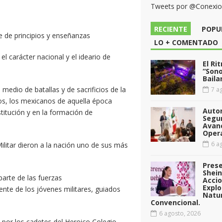
Tweets por @Conexi
RECIENTE
POPU
e de principios y enseñanzas
LO + COMENTADO
 el carácter nacional y el ideario de
El Ri
“Sono
Baila
 medio de batallas y de sacrificios de la
7 ag
cos, los mexicanos de aquella época
Auto
titución y en la formación de
Segu
Avan
Opera
6 ag
ilitar dieron a la nación uno de sus más
Pres
Shei
parte de las fuerzas
Acci
Explo
nte de los jóvenes militares, guiados
Natu
Convencional.
6 agosto, 2026
por los cadetes del Heroico Colegio