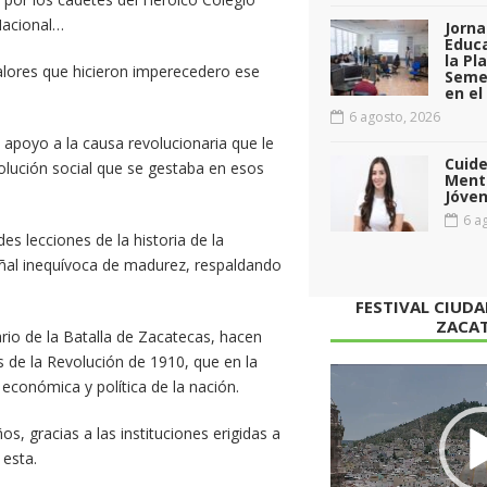
 Nacional…
Jorna
Educa
la Pl
lores que hicieron imperecedero ese
Seme
en el
6 agosto, 2026
 apoyo a la causa revolucionaria que le
Cuid
volución social que se gestaba en esos
Menta
Jóven
6 ag
es lecciones de la historia de la
eñal inequívoca de madurez, respaldando
FESTIVAL CIUD
ZACA
io de la Batalla de Zacatecas, hacen
 de la Revolución de 1910, que en la
Reproductor
 económica y política de la nación.
de
vídeo
s, gracias a las instituciones erigidas a
 esta.