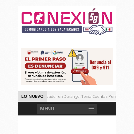
LO NUEVO
Detienen a Defraudador en Durango, Tenia Cuentas Pendientes en Z
Presenta Presidenta Sheinbaum, 10 Acciones Para Explotación de Ga
MENU