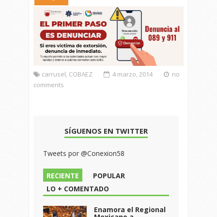
carrusel
,
COBAEZ
4 marzo, 2014
no
comments
SÍGUENOS EN TWITTER
Tweets por @Conexion58
RECIENTE
POPULAR
LO + COMENTADO
Enamora el Regional
Mexicano a