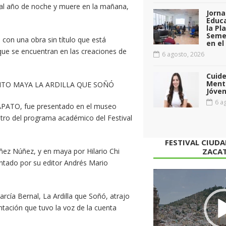
 al año de noche y muere en la mañana,
Jorna
Educa
la Pl
Seme
con una obra sin título que está
en el
 que se encuentran en las creaciones de
6 agosto, 2026
Cuid
Menta
NTO MAYA LA ARDILLA QUE SOÑÓ
Jóven
6 ag
AZAPATO, fue presentado en el museo
ntro del programa académico del Festival
FESTIVAL CIUD
ñez Núñez, y en maya por Hilario Chi
ZACA
entado por su editor Andrés Mario
Reproductor
de
arcía Bernal, La Ardilla que Soñó, atrajo
vídeo
ntación que tuvo la voz de la cuenta