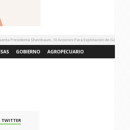
ta Presidenta Sheinbaum, 10 Acciones Para Explotación de Gas Natural N
ESAS
GOBIERNO
AGROPECUARIO
 TWITTER