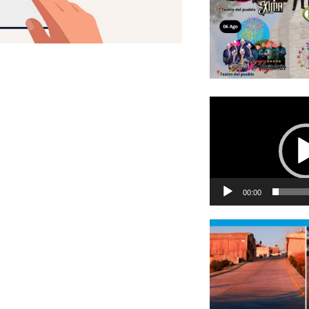
Reproductor
de
vídeo
00:00