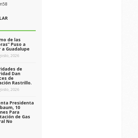
on58
LAR
tmo de las
ras” Puso a
r a Guadalupe
osto, 2026
ridades de
ridad Dan
ces de
ción Rastrillo.
osto, 2026
enta Presidenta
nbaum, 10
ones Para
tación de Gas
ral No