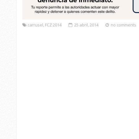
carrusel
,
FCZ 2014
25 abril, 2014
no comments