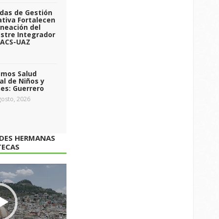
das de Gestión
tiva Fortalecen
aneación del
stre Integrador
 ACS-UAZ
emos Salud
l de Niños y
es: Guerrero
osto, 2026
ADES HERMANAS
TECAS