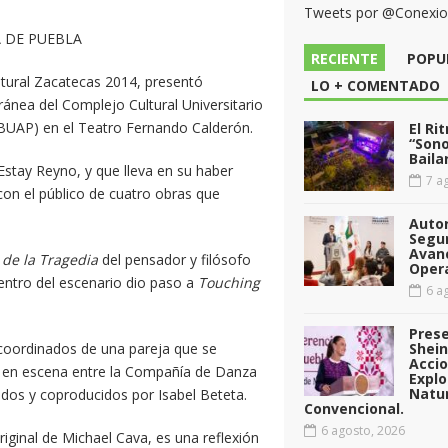
Tweets por @Conexi
 DE PUEBLA
RECIENTE
POPU
ultural Zacatecas 2014, presentó
LO + COMENTADO
ea del Complejo Cultural Universitario
BUAP) en el Teatro Fernando Calderón.
El Ri
“Sono
Baila
 Estay Reyno, y que lleva en su haber
7 ag
on el público de cuatro obras que
Auto
Segu
Avan
 de la Tragedia
del pensador y filósofo
Opera
centro del escenario dio paso a
Touching
6 ag
Pres
coordinados de una pareja que se
Shei
Acci
ta en escena entre la Compañía de Danza
Explo
Natu
gidos y coproducidos por Isabel Beteta.
Convencional.
6 agosto, 2026
iginal de Michael Cava, es una reflexión