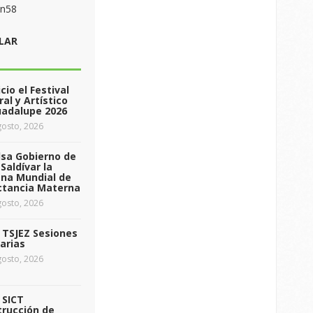
on58
LAR
icio el Festival
ral y Artístico
uadalupe 2026
osto, 2026
sa Gobierno de
Saldívar la
na Mundial de
ctancia Materna
osto, 2026
a TSJEZ Sesiones
arias
osto, 2026
a SICT
rucción de