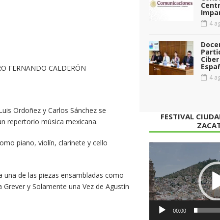
Cent
Impar
4 ag
Doce
Parti
Ciber
Espa
TRO FERNANDO CALDERÓN
4 ag
Luis Ordoñez y Carlos Sánchez se
FESTIVAL CIUD
un repertorio música mexicana.
ZACA
o piano, violín, clarinete y cello
Reproductor
de
vídeo
ada una de las piezas ensambladas como
Grever y Solamente una Vez de Agustín
00:00