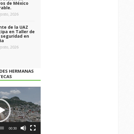
ros de México
able.
osto, 2026
nte de la UAZ
cipa en Taller de
 seguridad en
ña
osto, 2026
ADES HERMANAS
TECAS
00:30