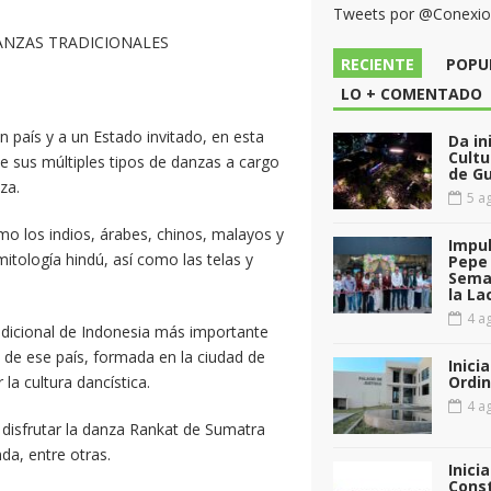
Tweets por @Conexi
DANZAS TRADICIONALES
RECIENTE
POPU
LO + COMENTADO
n país y a un Estado invitado, en esta
Da in
Cultu
de sus múltiples tipos de danzas a cargo
de G
za.
5 ag
mo los indios, árabes, chinos, malayos y
Impul
itología hindú, así como las telas y
Pepe 
Sema
la La
4 ag
adicional de Indonesia más importante
 de ese país, formada en la ciudad de
Inici
a cultura dancística.
Ordin
4 ag
n disfrutar la danza Rankat de Sumatra
da, entre otras.
Inici
Const