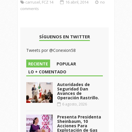
carrusel
,
FCZ 14
16 abril, 2014
no
comments
SÍGUENOS EN TWITTER
Tweets por @Conexion58
RECIENTE
POPULAR
LO + COMENTADO
Autoridades de
Seguridad Dan
Avances de
Operación Rastrillo.
6 agosto, 2026
Presenta Presidenta
Sheinbaum, 10
Acciones Para
Explotación de Gas