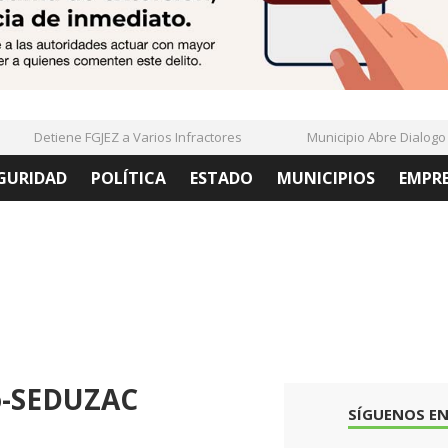
Detiene FGJEZ a Varios Infractores
Municipio Abre Dialogo Co
GURIDAD
POLÍTICA
ESTADO
MUNICIPIOS
EMPR
o-SEDUZAC
SÍGUENOS EN