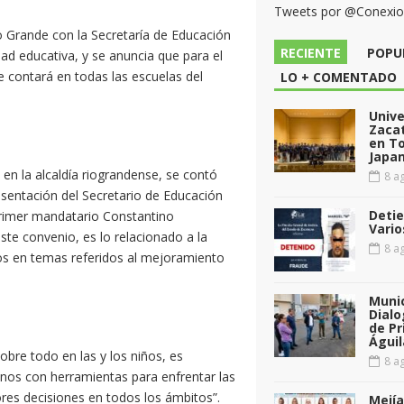
Tweets por @Conexi
o Grande con la Secretaría de Educación
RECIENTE
POPU
ad educativa, y se anuncia que para el
se contará en todas las escuelas del
LO + COMENTADO
Unive
Zacat
en T
Japan
 en la alcaldía riograndense, se contó
8 ag
sentación del Secretario de Educación
Detie
primer mandatario Constantino
Vario
te convenio, es lo relacionado a la
8 ag
os en temas referidos al mejoramiento
Munic
Dialo
de Pr
Águil
obre todo en las y los niños, es
8 ag
nos con herramientas para enfrentar las
res decisiones en todos los ámbitos”.
Mejía