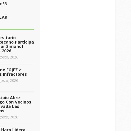
on58
LAR
rsitario
ecano Participa
our Simanof
 2026
osto, 2026
ne FGJEZ a
s Infractores
osto, 2026
ipio Abre
go Con Vecinos
ivada Las
as.
osto, 2026
 Haro Lidera