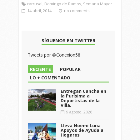
carrusel
,
Domingo de Ramos
,
Semana Mayor
14 abril, 2014
no comments
SÍGUENOS EN TWITTER
Tweets por @Conexion58
RECIENTE
POPULAR
LO + COMENTADO
Entregan Cancha en
la Purísima a
Deportistas de la
Villa.
9 agosto, 2026
Lleva Noemi Luna
Apoyos de Ayuda a
Hogares