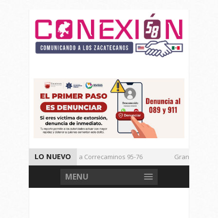
LO NUEVO
Vencen los Mineros a Correcaminos 95-76
Gran Festival de 
Inicia TSJEZ Sesiones Ordinarias
Inicia SICT Construcción d
MENU