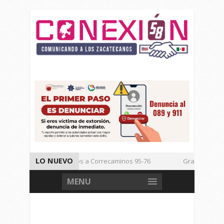
LO NUEVO
Vencen los Mineros a Correcaminos 95-76
Gran Festival d
Inicia TSJEZ Sesiones Ordinarias
Inicia SICT Construcción
MENU