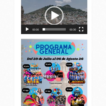
de
vídeo
00:00
00:30