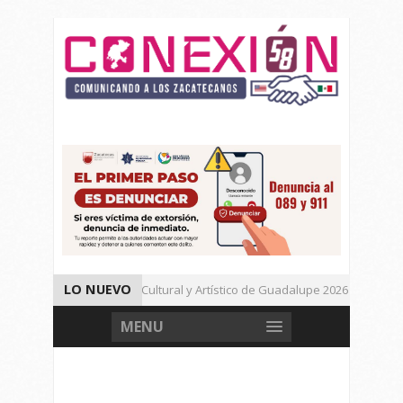
LO NUEVO
Da inicio el Festival Cultural y Artístico de Guadalupe 2026
Muere Agresor, Detienen a Dos Menores en Joaquín Amaro.
MENU