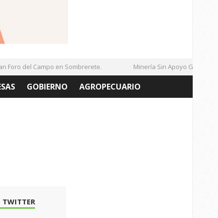
Foro del Campo en Sombrerete.
Minería Sin Apoyo Gubernamen
ESAS
GOBIERNO
AGROPECUARIO
 TWITTER