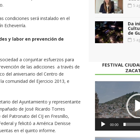
o.
5 ag
as condiciones será instalado en el
Da in
ín Echeverría.
Cultu
de G
ades y labor en prevención de
5 ag
a sociedad a conjuntar esfuerzos para
FESTIVAL CIUD
prevención de las adicciones a través de
ZACA
rco del aniversario del Centro de
a la comunidad del Ejercicio 2013, e
Reproductor
de
vídeo
retario del Ayuntamiento y representante
mpañado de José Ricardo Torres
el Patronato del CIJ en Fresnillo,
ederal y felicitó a América Denisse
00:00
cuentas en el quinto informe.