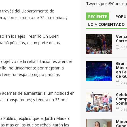
Tweets por @Conexi
s a través del Departamento de
RECIENTE
POPU
ero, con el cambio de 72 luminarias y
LO + COMENTADO
o en los ejes Fresnillo Un Buen
Vence
Corr
ació públicos, es un parte de las
5 ag
objetivo de la rehabilitación es atender
Gran 
Músic
nillo, no únicamente por mejorar la
en Fe
 tener un espacio digno para las
de G
5 ag
que además de aumentar la luminosidad en
Celeb
Camp
icas transparentes; y tendrá un 33 por
Somb
5 ag
 Público, explicó que el Jardín Madero
Miner
as más en las que se rehabilitarán las
Gube