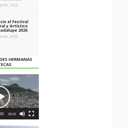
osto, 2026
icio el Festival
ral y Artístico
uadalupe 2026
osto, 2026
ADES HERMANAS
TECAS
00:30