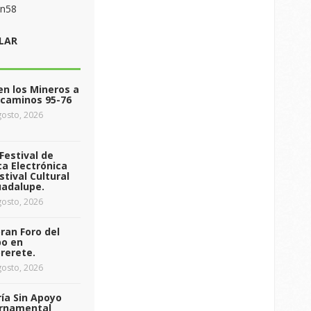
on58
LAR
n los Mineros a
ecaminos 95-76
osto, 2026
Festival de
a Electrónica
stival Cultural
uadalupe.
osto, 2026
ran Foro del
o en
rerete.
osto, 2026
ía Sin Apoyo
rnamental