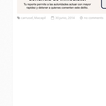
carrusel
,
Mazapil
30 junio, 2014
no comments