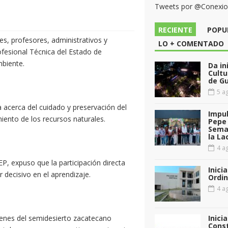
Tweets por @Conexi
RECIENTE
POPU
es, profesores, administrativos y
LO + COMENTADO
ofesional Técnica del Estado de
biente.
Da in
Cultu
de G
5 ag
a acerca del cuidado y preservación del
Impul
ento de los recursos naturales.
Pepe 
Sema
la La
4 ag
P, expuso que la participación directa
Inici
 decisivo en el aprendizaje.
Ordin
4 ag
venes del semidesierto zacatecano
Inici
Const