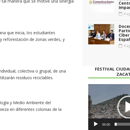
e tal manera que se motive una sinergia
Cent
Impar
4 ag
Doce
Parti
a que inicia, los estudiantes
Ciber
 y reforestación de zonas verdes, y
Espa
4 ag
FESTIVAL CIUD
dividual, colectiva o grupal, de una
ZACA
ilizarán residuos reciclables.
Reproductor
de
vídeo
logía y Medio Ambiente del
ieza en diferentes colonias de la
00:00