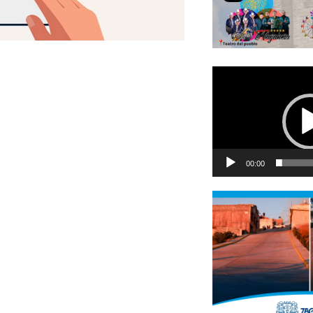
Reproductor
de
vídeo
00:00