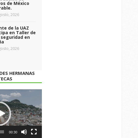
ros de México
able.
osto, 2026
nte de la UAZ
cipa en Taller de
 seguridad en
ña
osto, 2026
ADES HERMANAS
TECAS
00:30