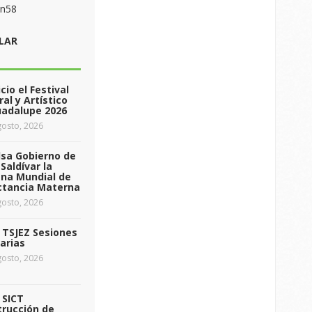
on58
LAR
icio el Festival
ral y Artístico
uadalupe 2026
osto, 2026
sa Gobierno de
Saldívar la
na Mundial de
ctancia Materna
osto, 2026
a TSJEZ Sesiones
arias
osto, 2026
a SICT
rucción de