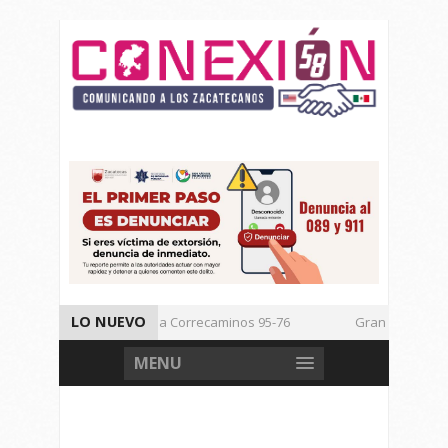
LO NUEVO
Vencen los Mineros a Correcaminos 95-76
Gran Festival de 
Inicia TSJEZ Sesiones Ordinarias
Inicia SICT Construcción de
MENU