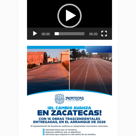
de
vídeo
00:00
00:20