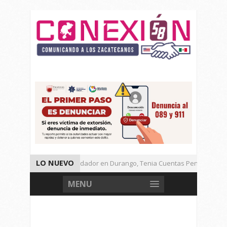
LO NUEVO
Detienen a Defraudador en Durango, Tenia Cuentas Pendientes en 
Presenta Presidenta Sheinbaum, 10 Acciones Para Explotación de G
MENU