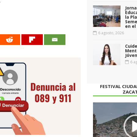
.
Jorna
Educa
la Pl
Seme
en el
6 agosto, 2026
Cuid
Menta
Jóven
6 ag
FESTIVAL CIUD
ZACA
Reproductor
de
vídeo