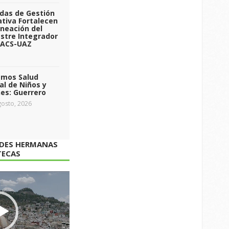
das de Gestión
tiva Fortalecen
aneación del
stre Integrador
 ACS-UAZ
emos Salud
l de Niños y
es: Guerrero
osto, 2026
ADES HERMANAS
TECAS