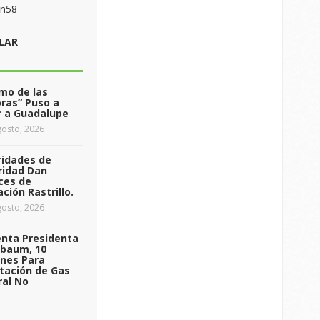
on58
LAR
tmo de las
ras” Puso a
r a Guadalupe
osto, 2026
ridades de
ridad Dan
ces de
ción Rastrillo.
osto, 2026
enta Presidenta
nbaum, 10
ones Para
tación de Gas
ral No