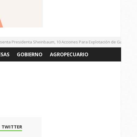
ta Presidenta Sheinbaum, 10 Acciones Para Explotación de Gas Natural 
ESAS
GOBIERNO
AGROPECUARIO
 TWITTER