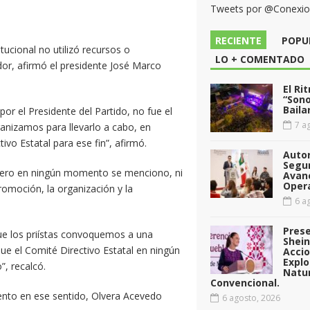
Tweets por @Conexi
RECIENTE
POPU
tucional no utilizó recursos o
LO + COMENTADO
dor, afirmó el presidente José Marco
El Ri
“Sono
Baila
or el Presidente del Partido, no fue el
7 ag
anizamos para llevarlo a cabo, en
o Estatal para ese fin”, afirmó.
Auto
Segu
, pero en ningún momento se menciono, ni
Avan
Opera
promoción, la organización y la
6 ag
Pres
que los priístas convoquemos a una
Shei
que el Comité Directivo Estatal en ningún
Acci
Explo
”, recalcó.
Natu
Convencional.
nto en ese sentido, Olvera Acevedo
6 agosto, 2026