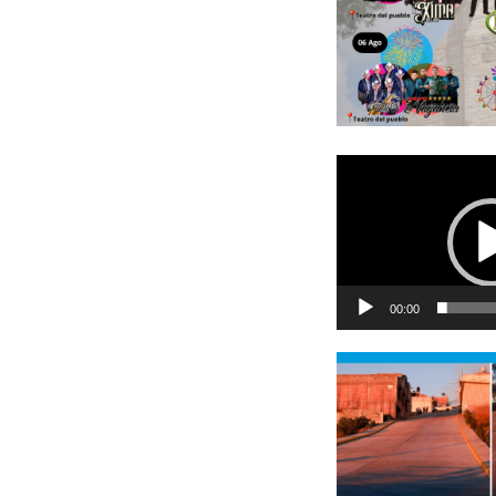
Reproductor
de
vídeo
00:00