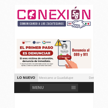
LO NUEVO
Enamora el Regional Mexicano a Guadalupe
Detienen a Def
Autoridades de Seguridad Dan Avances de Operación Rastrillo.
MENU