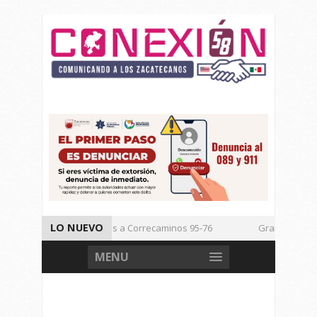
LO NUEVO
Vencen los Mineros a Correcaminos 95-76
Gran Festival d
Inicia TSJEZ Sesiones Ordinarias
Inicia SICT Construcción
MENU