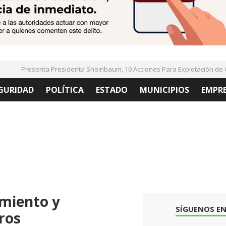
Presenta Presidenta Sheinbaum, 10 Acciones Para Explotación de Gas
GURIDAD
POLÍTICA
ESTADO
MUNICIPIOS
EMPR
miento y
SÍGUENOS EN
ros