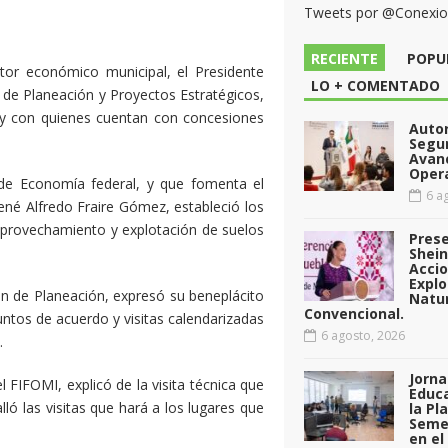
Tweets por @Conexi
RECIENTE
POPU
ector económico municipal, el Presidente
LO + COMENTADO
 de Planeación y Proyectos Estratégicos,
 y con quienes cuentan con concesiones
Auto
Segu
Avan
Opera
 de Economía federal, y que fomenta el
6 ag
René Alfredo Fraire Gómez, estableció los
 aprovechamiento y explotación de suelos
Pres
Shei
Acci
Explo
ión de Planeación, expresó su beneplácito
Natu
Convencional.
puntos de acuerdo y visitas calendarizadas
6 agosto, 2026
.
Jorna
l FIFOMI, explicó de la visita técnica que
Educa
ló las visitas que hará a los lugares que
la Pl
Seme
en el