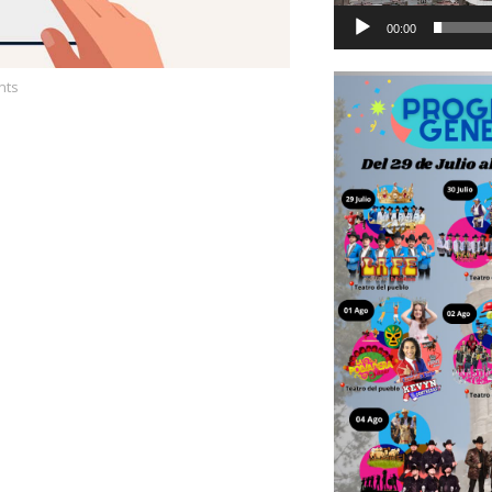
00:00
nts