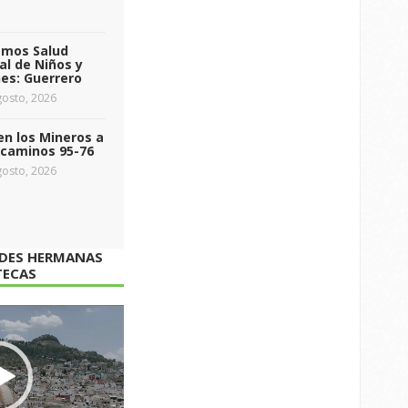
emos Salud
l de Niños y
es: Guerrero
osto, 2026
n los Mineros a
ecaminos 95-76
osto, 2026
ADES HERMANAS
TECAS