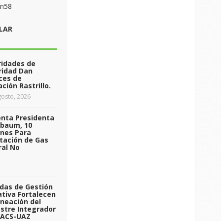
on58
LAR
ridades de
ridad Dan
ces de
ción Rastrillo.
osto, 2026
enta Presidenta
nbaum, 10
ones Para
tación de Gas
ral No
das de Gestión
tiva Fortalecen
aneación del
stre Integrador
 ACS-UAZ