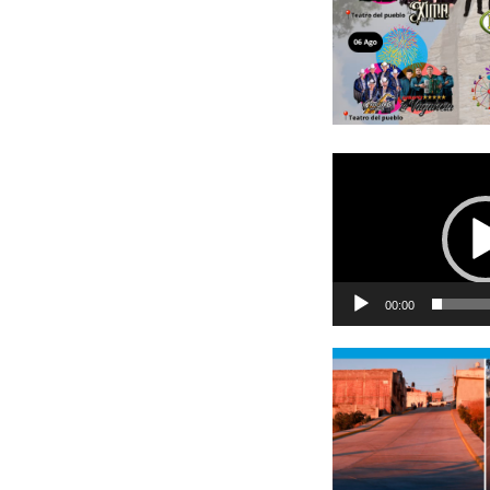
Reproductor
de
vídeo
00:00