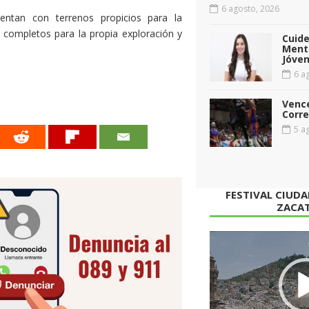
6 agosto, 2026
entan con terrenos propicios para la
 completos para la propia exploración y
Cuid
Menta
Jóven
6 ag
Vence
Corr
5 ag
FESTIVAL CIUD
ZACA
Reproductor
de
vídeo