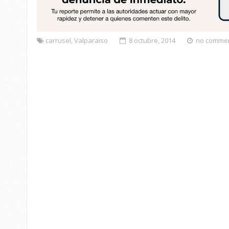
carrusel
,
Valparaiso
8 octubre, 2014
no comme