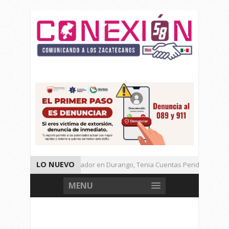
LO NUEVO
Detienen a Defraudador en Durango, Tenia Cuentas Pendientes en Za
Presenta Presidenta Sheinbaum, 10 Acciones Para Explotación de Gas
MENU