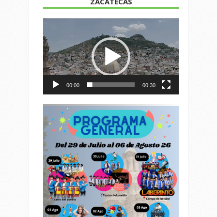
ZACATECAS
Reproductor
de
vídeo
00:00
00:30