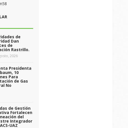
on58
LAR
ridades de
ridad Dan
ces de
ción Rastrillo.
osto, 2026
enta Presidenta
nbaum, 10
ones Para
tación de Gas
ral No
das de Gestión
tiva Fortalecen
aneación del
stre Integrador
 ACS-UAZ