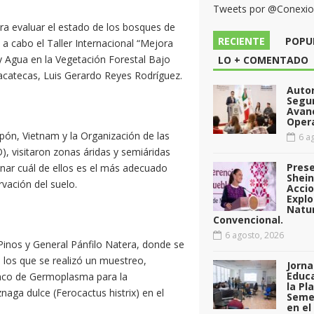
Tweets por @Conexi
ra evaluar el estado de los bosques de
RECIENTE
POPU
 a cabo el Taller Internacional “Mejora
y Agua en la Vegetación Forestal Bajo
LO + COMENTADO
acatecas, Luis Gerardo Reyes Rodríguez.
Auto
Segu
Avan
Opera
apón, Vietnam y la Organización de las
6 ag
), visitaron zonas áridas y semiáridas
Pres
inar cuál de ellos es el más adecuado
Shei
rvación del suelo.
Acci
Explo
Natu
Convencional.
6 agosto, 2026
Pinos y General Pánfilo Natera, donde se
n los que se realizó un muestreo,
Jorna
Educa
nco de Germoplasma para la
la Pl
aga dulce (Ferocactus histrix) en el
Seme
en el