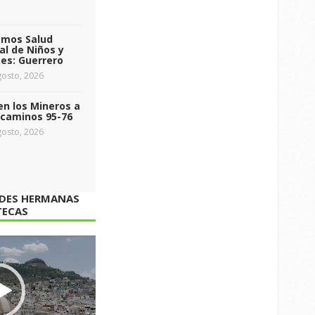
emos Salud
l de Niños y
es: Guerrero
osto, 2026
n los Mineros a
ecaminos 95-76
osto, 2026
ADES HERMANAS
TECAS