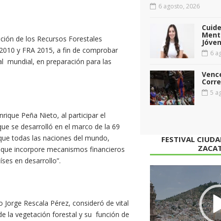
6 agosto, 2026
Cuid
Menta
ación de los Recursos Forestales
Jóven
2010 y FRA 2015, a fin de comprobar
6 ag
l mundial, en preparación para las
Vence
Corr
5 ag
rique Peña Nieto, al participar el
ue se desarrolló en el marco de la 69
que todas las naciones del mundo,
FESTIVAL CIUD
ZACA
z que incorpore mecanismos financieros
ses en desarrollo”.
Reproductor
de
vídeo
 Jorge Rescala Pérez, consideró de vital
e la vegetación forestal y su función de