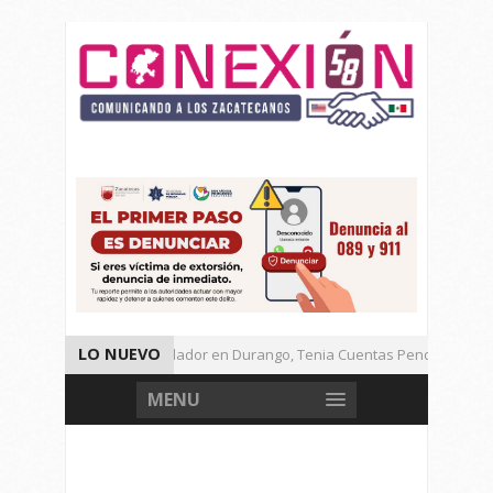
LO NUEVO
Detienen a Defraudador en Durango, Tenia Cuentas Pendientes en Z
Presenta Presidenta Sheinbaum, 10 Acciones Para Explotación de Ga
MENU