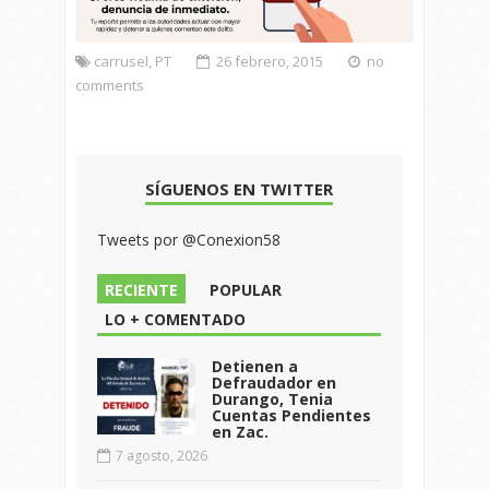
carrusel
,
PT
26 febrero, 2015
no
comments
SÍGUENOS EN TWITTER
Tweets por @Conexion58
RECIENTE
POPULAR
LO + COMENTADO
Detienen a
Defraudador en
Durango, Tenia
Cuentas Pendientes
en Zac.
7 agosto, 2026