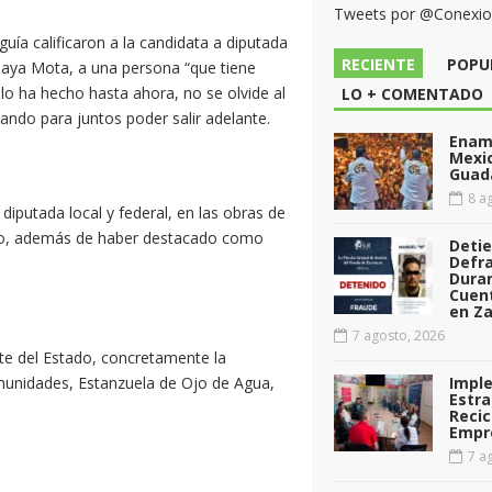
Tweets por @Conexi
uía calificaron a la candidata a diputada
RECIENTE
POPU
Anaya Mota, a una persona “que tiene
 lo ha hecho hasta ahora, no se olvide al
LO + COMENTADO
itando para juntos poder salir adelante.
Enamo
Mexi
Guad
8 ag
putada local y federal, en las obras de
adero, además de haber destacado como
Deti
Defr
Dura
Cuen
en Za
7 agosto, 2026
rte del Estado, concretamente la
munidades, Estanzuela de Ojo de Agua,
Impl
Estra
Recic
Empr
7 ag