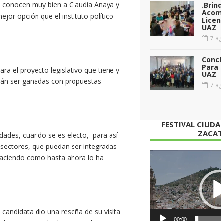
ue conocen muy bien a Claudia Anaya y
.Brin
Acom
jor opción que el instituto político
Licen
UAZ
7 ag
Conc
Para 
para el proyecto legislativo que tiene y
UAZ
rán ser ganadas con propuestas
7 ag
FESTIVAL CIUD
ZACA
dades, cuando se es electo, para así
 sectores, que puedan ser integradas
Reproductor
haciendo como hasta ahora lo ha
de
vídeo
a candidata dio una reseña de su visita
00:00