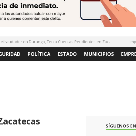
raudador en Durango, Tenia Cuentas Pendientes en Zac.
Implem
GURIDAD
POLÍTICA
ESTADO
MUNICIPIOS
EMPR
 Zacatecas
SÍGUENOS EN