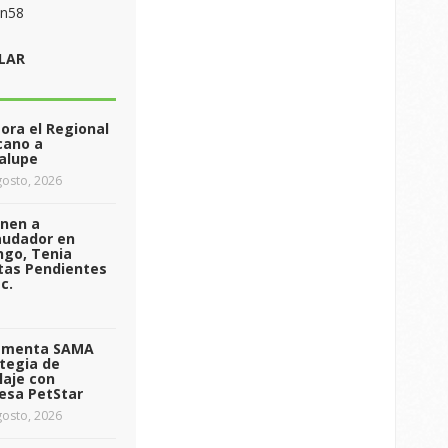
on58
LAR
ra el Regional
cano a
alupe
osto, 2026
enen a
audador en
ngo, Tenia
tas Pendientes
c.
ementa SAMA
tegia de
laje con
esa PetStar
osto, 2026