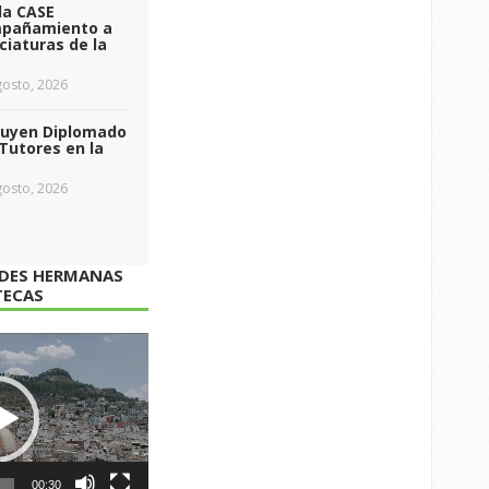
da CASE
pañamiento a
ciaturas de la
osto, 2026
luyen Diplomado
Tutores en la
osto, 2026
ADES HERMANAS
TECAS
00:30