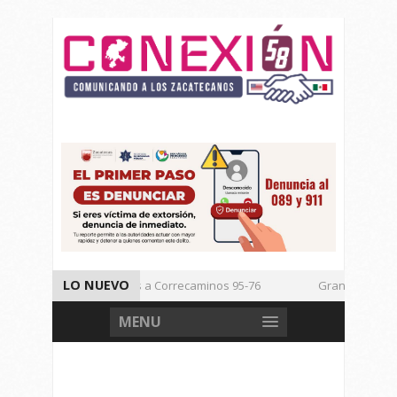
LO NUEVO
Vencen los Mineros a Correcaminos 95-76
Gran Festival de
Inicia TSJEZ Sesiones Ordinarias
Inicia SICT Construcción d
MENU