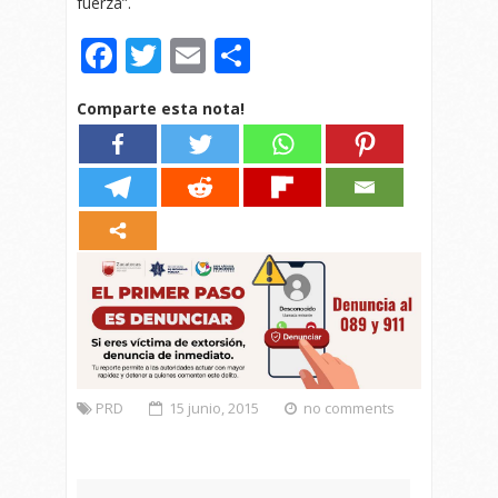
fuerza”.
Facebook
Twitter
Email
Compartir
Comparte esta nota!
PRD
15 junio, 2015
no comments