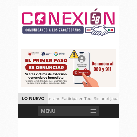
LO NUEVO
Universitario Zacatecano Participa en Tour Simanof Japan 2026
Implementa SAMA Estrategia de Reciclaje con Empresa PetStar
MENU