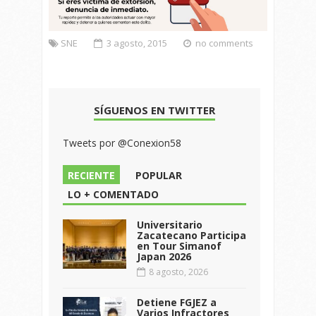
SNE
3 agosto, 2015
no comments
SÍGUENOS EN TWITTER
Tweets por @Conexion58
RECIENTE
POPULAR
LO + COMENTADO
Universitario
Zacatecano Participa
en Tour Simanof
Japan 2026
8 agosto, 2026
Detiene FGJEZ a
Varios Infractores