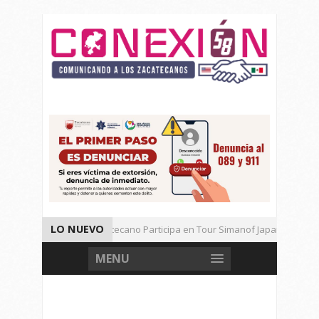
LO NUEVO
Universitario Zacatecano Participa en Tour Simanof Japan 2026
Implementa SAMA Estrategia de Reciclaje con Empresa PetStar
MENU