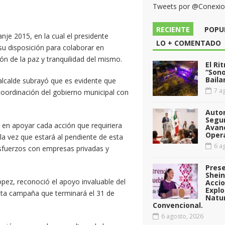
Tweets por @Conexi
RECIENTE
POPU
je 2015, en la cual el presidente
LO + COMENTADO
u disposición para colaborar en
ión de la paz y tranquilidad del mismo.
El Ri
“Sono
Baila
alcalde subrayó que es evidente que
7 ag
coordinación del gobierno municipal con
Auto
Segu
ó en apoyar cada acción que requiriera
Avan
Opera
 la vez que estará al pendiente de esta
6 ag
esfuerzos con empresas privadas y
Pres
Shei
pez, reconoció el apoyo invaluable del
Acci
Explo
esta campaña que terminará el 31 de
Natu
Convencional.
6 agosto, 2026