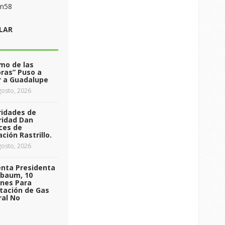
on58
LAR
tmo de las
ras” Puso a
r a Guadalupe
osto, 2026
ridades de
ridad Dan
ces de
ción Rastrillo.
osto, 2026
enta Presidenta
nbaum, 10
ones Para
tación de Gas
ral No