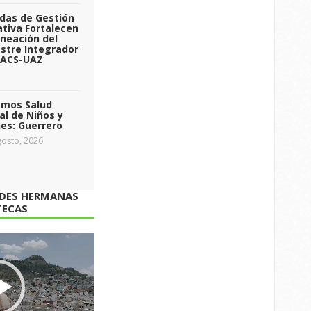
das de Gestión
tiva Fortalecen
aneación del
stre Integrador
 ACS-UAZ
emos Salud
l de Niños y
es: Guerrero
osto, 2026
ADES HERMANAS
TECAS