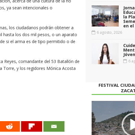
lación, acerca de una cultura de la no
vos, ya sean intencionales o
Jorna
Educa
la Pl
Seme
en el
rmas, los ciudadanos podrán obtener a
6 agosto, 2026
 hasta los dos mil pesos, o un aparato
 si el arma es de tipo permitido o de
Cuid
Menta
Jóven
ta Reyes, comandante del 53 Batallón de
6 ag
la Torre, y los regidores Mónica Acosta
FESTIVAL CIUD
ZACA
Reproductor
de
vídeo