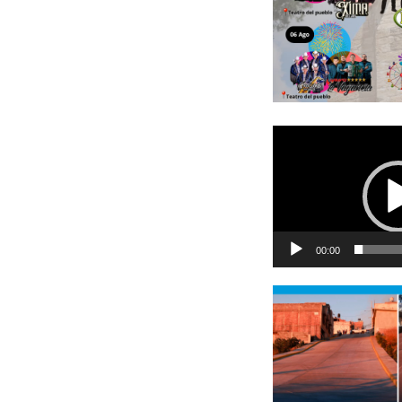
Reproductor
de
vídeo
00:00