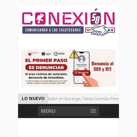
LO NUEVO
Detienen a Defraudador en Durango, Tenia Cuentas Pendientes en Z
Presenta Presidenta Sheinbaum, 10 Acciones Para Explotación de Ga
MENU