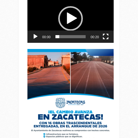
de
vídeo
00:00
00:20