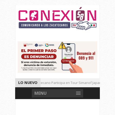
LO NUEVO
Universitario Zacatecano Participa en Tour Simanof Japan 2026
Implementa SAMA Estrategia de Reciclaje con Empresa PetStar
MENU