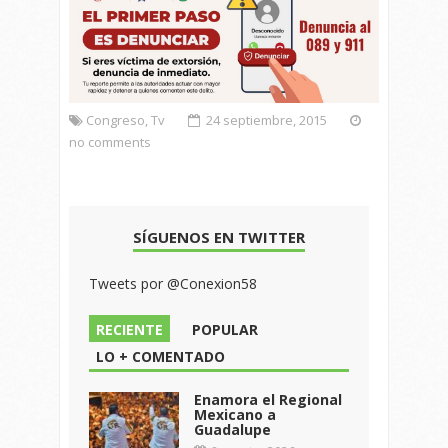
Congreso
,
Tv
24 septiembre, 2015
no comments
SÍGUENOS EN TWITTER
Tweets por @Conexion58
RECIENTE
POPULAR
LO + COMENTADO
Enamora el Regional
Mexicano a
Guadalupe