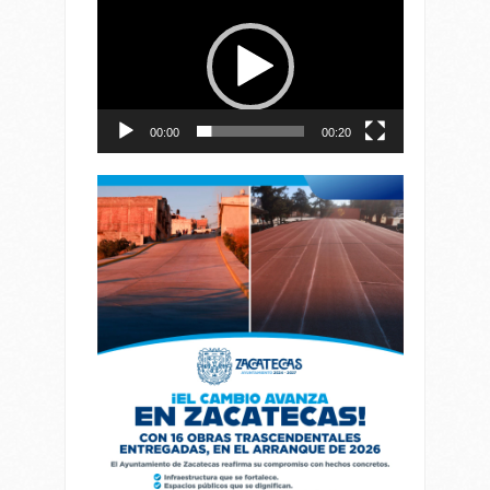
de
vídeo
00:00
00:20