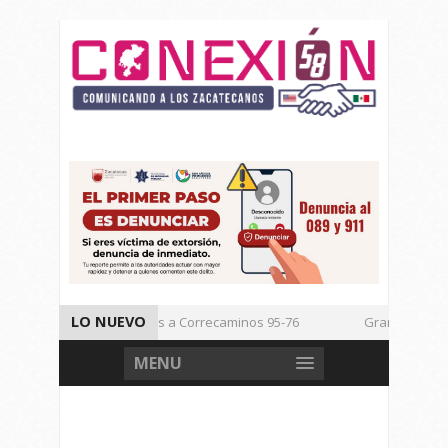
LO NUEVO
Vencen los Mineros a Correcaminos 95-76
Gran Festival d
Inicia TSJEZ Sesiones Ordinarias
Inicia SICT Construcción 
MENU