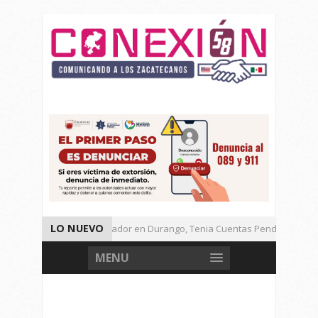
LO NUEVO
Detienen a Defraudador en Durango, Tenia Cuentas Pendientes en Za
Presenta Presidenta Sheinbaum, 10 Acciones Para Explotación de Gas
MENU