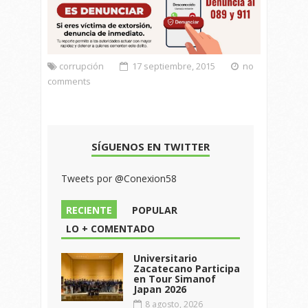
corrupción
17 septiembre, 2015
no
comments
SÍGUENOS EN TWITTER
Tweets por @Conexion58
RECIENTE
POPULAR
LO + COMENTADO
Universitario
Zacatecano Participa
en Tour Simanof
Japan 2026
8 agosto, 2026