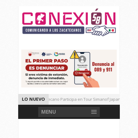
LO NUEVO
Universitario Zacatecano Participa en Tour Simanof Japan 2026
Implementa SAMA Estrategia de Reciclaje con Empresa PetStar
MENU