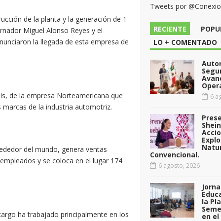
Tweets por @Conexi
ucción de la planta y la generación de 1
RECIENTE
POPU
ernador Miguel Alonso Reyes y el
nunciaron la llegada de esta empresa de
LO + COMENTADO
Auto
Segu
Avan
Opera
país, de la empresa Norteamericana que
6 ag
s marcas de la industria automotriz.
Pres
Shei
Acci
Explo
Natu
lrededor del mundo, genera ventas
Convencional.
 empleados y se coloca en el lugar 174
6 agosto, 2026
Jorna
Educa
la Pl
Seme
cargo ha trabajado principalmente en los
en el