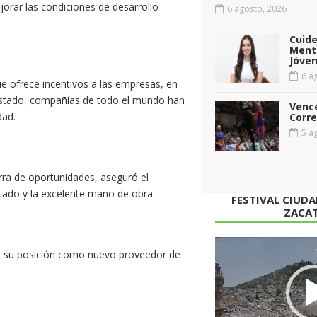
orar las condiciones de desarrollo
6 agosto, 2026
Cuid
Menta
Jóven
6 ag
ue ofrece incentivos a las empresas, en
 estado, compañías de todo el mundo han
Vence
dad.
Corr
5 ag
ra de oportunidades, aseguró el
stado y la excelente mano de obra.
FESTIVAL CIUD
ZACA
Reproductor
ce su posición como nuevo proveedor de
de
vídeo