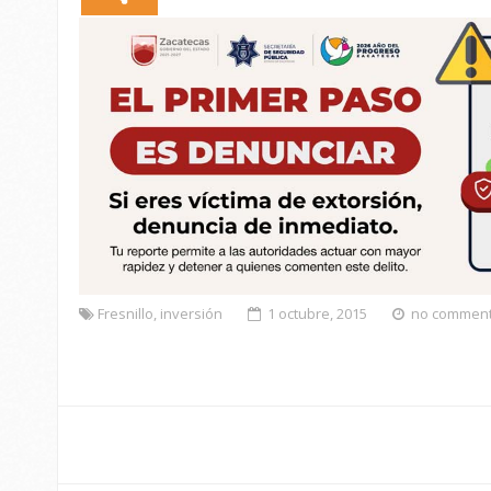
Fresnillo
,
inversión
1 octubre, 2015
no commen