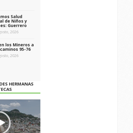
emos Salud
l de Niños y
es: Guerrero
osto, 2026
n los Mineros a
ecaminos 95-76
osto, 2026
ADES HERMANAS
TECAS