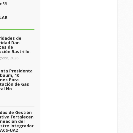
on58
LAR
ridades de
ridad Dan
ces de
ción Rastrillo.
osto, 2026
enta Presidenta
nbaum, 10
ones Para
tación de Gas
ral No
das de Gestión
tiva Fortalecen
aneación del
stre Integrador
 ACS-UAZ