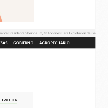
ta Presidenta Sheinbaum, 10 Acciones Para Explotación de Gas Natural N
ESAS
GOBIERNO
AGROPECUARIO
 TWITTER