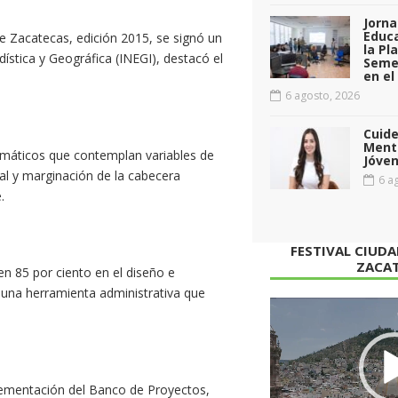
Jorna
Educa
de Zacatecas, edición 2015, se signó un
la Pl
ística y Geográfica (INEGI), destacó el
Seme
en el
6 agosto, 2026
Cuid
Menta
emáticos que contemplan variables de
Jóven
ial y marginación de la cabecera
6 ag
.
FESTIVAL CIUD
ZACA
 en 85 por ciento en el diseño e
una herramienta administrativa que
Reproductor
de
vídeo
lementación del Banco de Proyectos,