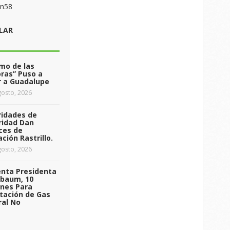
on58
LAR
tmo de las
ras” Puso a
r a Guadalupe
osto, 2026
ridades de
ridad Dan
ces de
ción Rastrillo.
osto, 2026
enta Presidenta
nbaum, 10
ones Para
tación de Gas
ral No