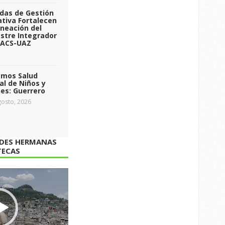
das de Gestión
tiva Fortalecen
aneación del
stre Integrador
 ACS-UAZ
emos Salud
l de Niños y
es: Guerrero
osto, 2026
ADES HERMANAS
TECAS