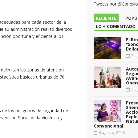
Tweets por @Conexi
RECIENTE
POPU
 adecuadas para cada sector de la
LO + COMENTADO
 su administración realizó diversos
ención oportuna y eficiente a los
El Ri
“Sono
Baila
7 ag
Auto
elimitan las zonas de atención
Segu
estadística básicas urbanas de 70
Avan
Opera
6 ag
Pres
Shei
 de los polígonos de seguridad de
Acci
Explo
vención Social de la Violencia y
Natu
Convencional.
6 agosto, 2026