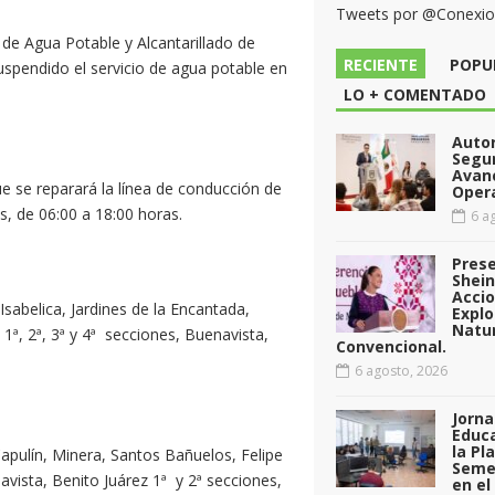
Tweets por @Conexi
l de Agua Potable y Alcantarillado de
RECIENTE
POPU
uspendido el servicio de agua potable en
LO + COMENTADO
Auto
Segu
Avan
e se reparará la línea de conducción de
Opera
s, de 06:00 a 18:00 horas.
6 ag
Pres
Shei
Acci
Isabelica, Jardines de la Encantada,
Explo
Natu
ª, 2ª, 3ª y 4ª secciones, Buenavista,
Convencional.
6 agosto, 2026
Jorna
Educa
la Pl
pulín, Minera, Santos Bañuelos, Felipe
Seme
lavista, Benito Juárez 1ª y 2ª secciones,
en el