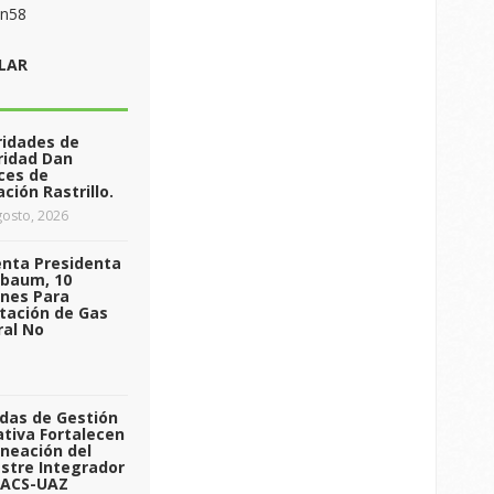
on58
LAR
ridades de
ridad Dan
ces de
ción Rastrillo.
osto, 2026
enta Presidenta
nbaum, 10
ones Para
tación de Gas
ral No
das de Gestión
tiva Fortalecen
aneación del
stre Integrador
 ACS-UAZ