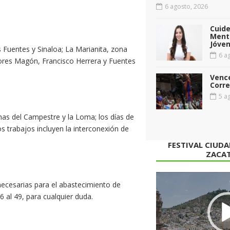
6 agosto, 2026
Cuid
Menta
Jóven
Fuentes y Sinaloa; La Marianita, zona
6 ag
Flores Magón, Francisco Herrera y Fuentes
Vence
Corr
5 ag
omas del Campestre y la Loma; los días de
os trabajos incluyen la interconexión de
FESTIVAL CIUD
ZACA
Reproductor
ecesarias para el abastecimiento de
de
 al 49, para cualquier duda.
vídeo