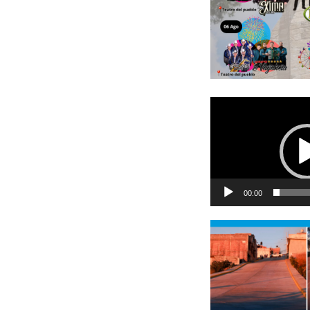
Reproductor
de
vídeo
00:00