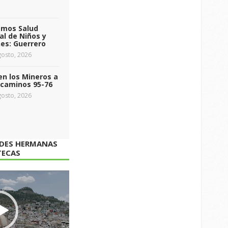
emos Salud
l de Niños y
es: Guerrero
osto, 2026
n los Mineros a
ecaminos 95-76
osto, 2026
ADES HERMANAS
TECAS