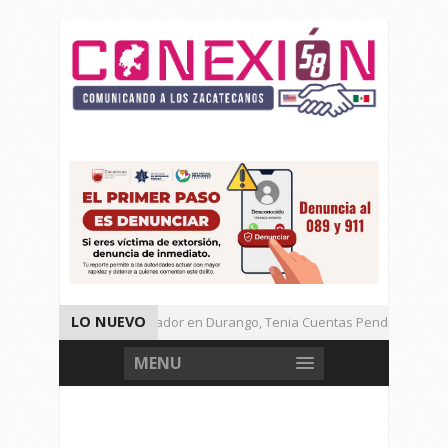
LO NUEVO
Detienen a Defraudador en Durango, Tenia Cuentas Pendientes en Za
Presenta Presidenta Sheinbaum, 10 Acciones Para Explotación de Gas
MENU